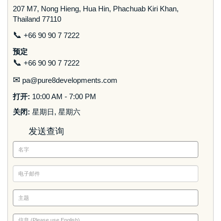
207 M7, Nong Hieng, Hua Hin, Phachuab Kiri Khan,
Thailand 77110
📞
+66 90 90 7 7222
预定
📞
+66 90 90 7 7222
✉
pa@pure8developments.com
打开:
10:00 AM - 7:00 PM
关闭:
星期日, 星期六
发送查询