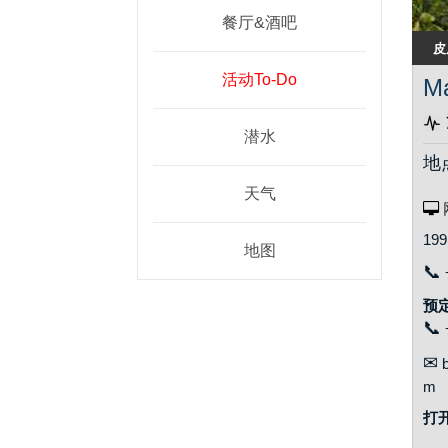
餐厅&酒吧
皮
活动To-Do
Ma
潜水
地
天气
199
地图
📞
预
📞
✉
b
m
打开