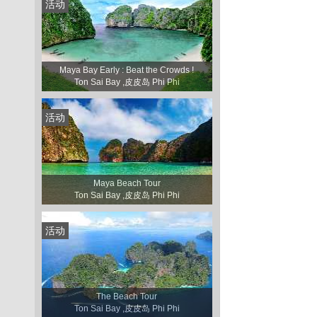
活动
Maya Bay Early : Beat the Crowds !
Ton Sai Bay ,皮皮岛 Phi Phi
活动
Maya Beach Tour
Ton Sai Bay ,皮皮岛 Phi Phi
活动
The Beach Tour
Ton Sai Bay ,皮皮岛 Phi Phi