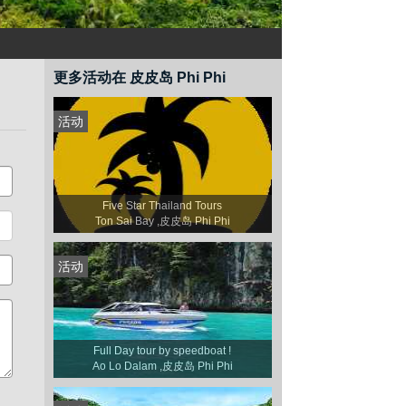
更多活动在 皮皮岛 Phi Phi
活动
Five Star Thailand Tours
Ton Sai Bay ,皮皮岛 Phi Phi
活动
Full Day tour by speedboat !
Ao Lo Dalam ,皮皮岛 Phi Phi