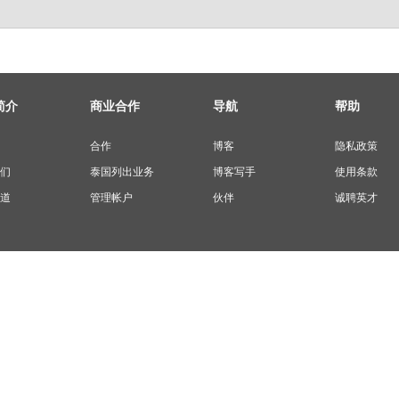
简介
商业合作
导航
帮助
合作
博客
隐私政策
们
泰国列出业务
博客写手
使用条款
道
管理帐户
伙伴
诚聘英才