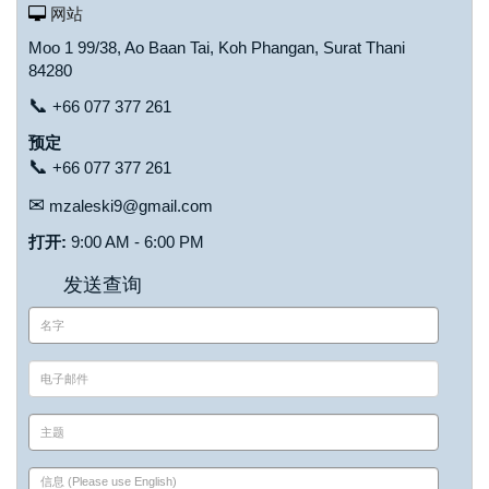
网站
Moo 1 99/38, Ao Baan Tai, Koh Phangan, Surat Thani
84280
📞
+66 077 377 261
预定
📞
+66 077 377 261
✉
mzaleski9@gmail.com
打开:
9:00 AM - 6:00 PM
发送查询