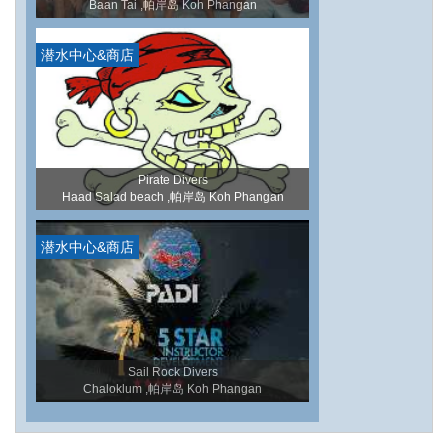
Baan Tai ,帕岸岛 Koh Phangan
潜水中心&商店
Pirate Divers
Haad Salad beach ,帕岸岛 Koh Phangan
潜水中心&商店
Sail Rock Divers
Chaloklum ,帕岸岛 Koh Phangan