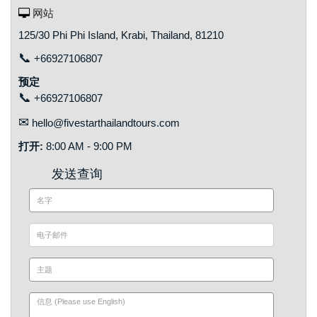
网站
125/30 Phi Phi Island, Krabi, Thailand, 81210
📞
+66927106807
预定
📞
+66927106807
✉
hello@fivestarthailandtours.com
打开:
8:00 AM - 9:00 PM
发送查询