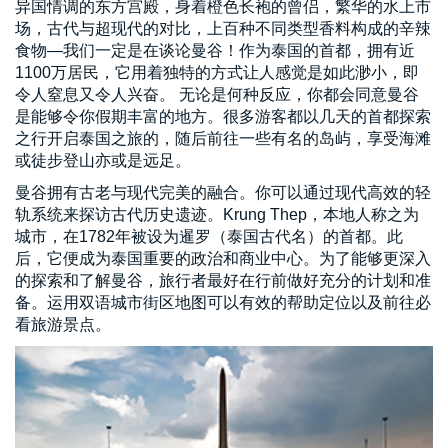
异国情调的东方宫殿，身着橙色长袍的曾侣，繁华的水上市
场，古代与超现代的对比，上百种不同类型香料构成的辛辣
食物—我们一定是在谈论曼谷！作为泰国的首都，拥有近
1100万居民，它用着独特的方式让人感觉是如此渺小，即
令人窒息又令人兴奋。 无论是何种反应，你都会同意曼谷
是能够令你假期丰富的地方。很多游客都以几天的首都探索
之行开启泰国之旅的，随后前往一些有名的岛屿，享受海滩
或徒步登山亦或是远足。
曼谷拥有古老与现代完美的融合。你可以通过现代高效的轻
轨系统来探访古代历史遗迹。Krung Thep，本地人称之为
城市，在1782年被设为暹罗（泰国古代名）的首都。此
后，它便成为泰国重要的政治和商业中心。为了能够更深入
的探索和了解曼谷，旅行者最好在行前做好充分的计划和准
备。运用双语城市街区地图可以有效的帮助定位以及前往必
看旅游景点。