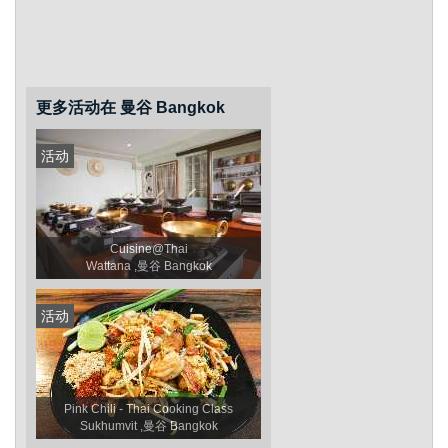
更多活动在 曼谷 Bangkok
活动
Cuisine@Thai
Wattana ,曼谷 Bangkok
活动
Pink Chili - Thai Cooking Class
Sukhumvit ,曼谷 Bangkok