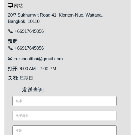
网站
20/7 Sukhumvit Road 41, Klonton-Nue, Wattana,
Bangkok, 10110
📞
+66917645056
预定
📞
+66917645056
✉
cuisineatthai@gmail.com
打开:
9:00 AM - 7:00 PM
关闭:
星期日
发送查询